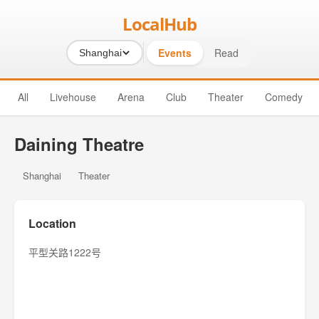
LocalHub
Events
Read
Shanghai
All
Livehouse
Arena
Club
Theater
Comedy
Daining Theatre
Shanghai
Theater
Location
平型关路1222号