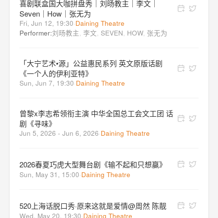
喜剧联盒国大咖拼盘秀｜刘旸教主｜李文｜
Seven｜How｜张无为
Fri, Jun 12, 19:30
·
Daining Theatre
Performer:
刘旸教主
,
李文
,
SEVEN
,
HOW
,
张无为
「大宁艺术•源」公益惠民系列 英文原版话剧
《一个人的伊利亚特》
Sun, Jun 7, 19:30
·
Daining Theatre
曾黎x李志希领衔主演 中华全国总工会文工团 话
剧《寻味》
Jun 5, 2026 - Jun 6, 2026
·
Daining Theatre
2026春夏巧虎大型舞台剧《输不起和只想赢》
Sun, May 31, 15:00
·
Daining Theatre
520上海话脱口秀·原来这就是爱情@周然 陈靓
Wed, May 20, 19:30
·
Daining Theatre