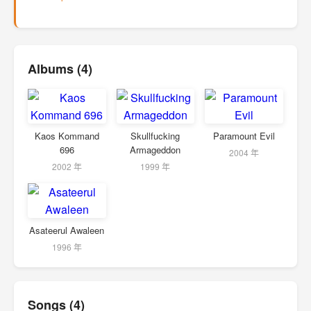
Albums (4)
Kaos Kommand
Skullfucking
Paramount Evil
696
Armageddon
2004 年
2002 年
1999 年
Asateerul Awaleen
1996 年
Songs (4)