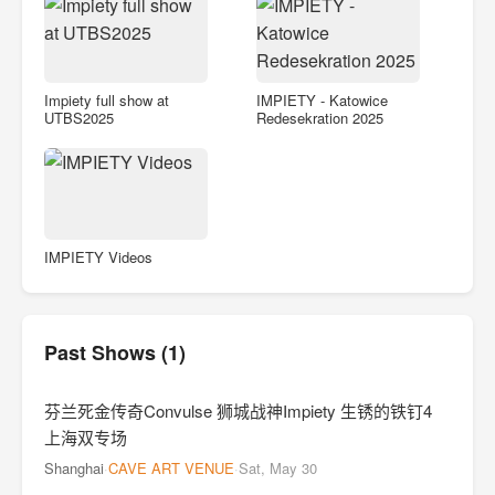
Impiety full show at
IMPIETY - Katowice
UTBS2025
Redesekration 2025
IMPIETY Videos
Past Shows (1)
芬兰死金传奇Convulse 狮城战神Impiety 生锈的铁钉4
上海双专场
Shanghai
·
CAVE ART VENUE
·
Sat, May 30